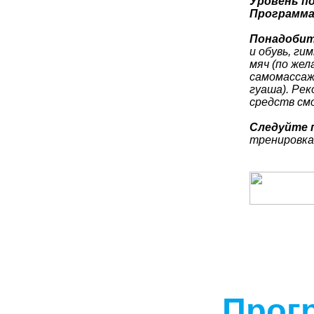
Уровень по
Программа
Понадобит
и обувь, ги
мяч (по жел
самомассажа
гуаша). Ре
средств см
Следуйте 
тренировка
Прог