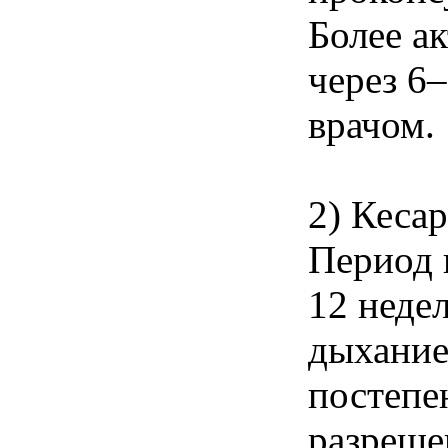
Более а
через 6–
врачом.
2) Кесар
Период 
12 неде
дыхание
постепе
разреше