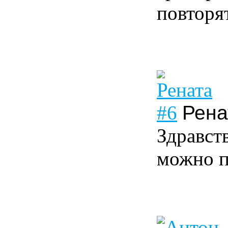
повторя
#6
Рена
Здравств
можно п