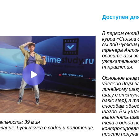
Доступен дл
В первом онлай
курса «Сальса
вы под чутким
тренера Анто
освоите азы э
увлекательног
направления.
Основное вним
уделено двум б
линейному шагу 
шагу с отступо
basic step), а 
способам объе
шагов. Вы узна
выполнять шаг
льность: 39 мин
тела с одной но
вание: бутылочка с водой и полотенце.
контролироват
просто получа