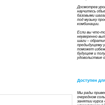
Досмотрев урок
научитесь объ
базовыми шага
под музыку пр
комбинации.
Если вы что-т
неуверенно вы
шаги – обрати
предыдущему у
поможет избеж
будущем и пол
удовольствие 
Доступен дл
Мы рады приве
очередном соль
занятии курса 