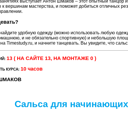
занятиях выступает Антон Шмаков – этот опытный танцор и 
 к вершинам мастерства, и поможет добиться отличных рез
правлении.
цевать?
 найдите удобную одежду (можно использовать любую одежду
омашнюю, и не обязательно спортивную) и небольшую площ
а Timestudy.ru, и начните танцевать. Вы увидите, что сальса
13 ( НА САЙТЕ 13, НА МОНТАЖЕ 0 )
ИЙ:
10 часов
ТЬ КУРСА:
ШМАКОВ
Сальса для начинающи