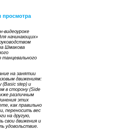
я просмотра
н-видеоуроке
 для начинающих»
 руководством
на Шмакова
того
о танцевального
ание на занятии
азовым движениям:
(Basic step) и
м в сторону (Side
также различным
динения этих
ете, как правильно
и, переносить вес
ги на другую,
ь свои движения и
ть удовольствие.