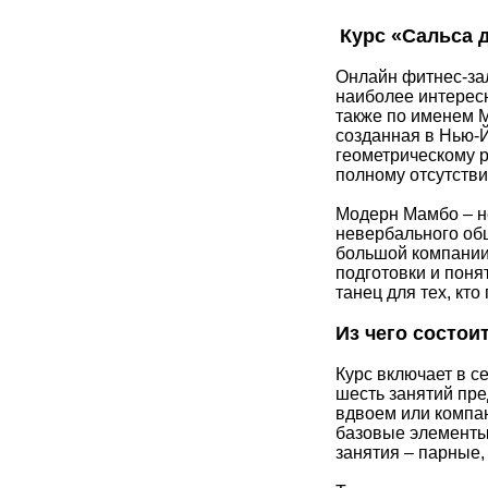
Курс «Сальса 
Онлайн фитнес-зал
наиболее интересн
также по именем M
созданная в Нью-
геометрическому ри
полному отсутстви
Модерн Мамбо – н
невербального общ
большой компании.
подготовки и понят
танец для тех, кто
Из чего состои
Курс включает в с
шесть занятий пре
вдвоем или компан
базовые элементы 
занятия – парные,