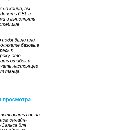
 до конца, вы
единять CBL с
ми и выполнять
остейшие
о подзабыли или
полняете базовые
тесь к
року, это
ать ошибок в
учать настоящее
от танца.
я просмотра
тствовать вас на
ном онлайн-
«Сальса для