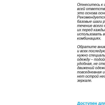
Отнеситесь к 
всей ответств
это основа осн
Рекомендуетс
базовые шаги р
течение всего 
их перед кажд
использовать в
комбинациях.
Обратите вним
и всех последу
нужно специал
одежду – подо
удобная, не с
движений одежд
повседневная и
нет острой не
зеркале.
Доступен дл