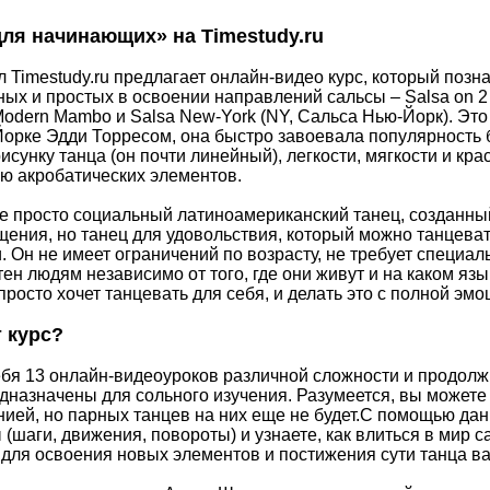
для начинающих» на Timestudy.ru
 Timestudy.ru предлагает онлайн-видео курс, который позна
ых и простых в освоении направлений сальсы – Salsa on 2 
odern Mambo и Salsa New-York (NY, Сальса Нью-Йорк). Это
Йорке Эдди Торресом, она быстро завоевала популярность 
сунку танца (он почти линейный), легкости, мягкости и кра
ю акробатических элементов.
е просто социальный латиноамериканский танец, созданны
ения, но танец для удовольствия, который можно танцевать
 Он не имеет ограничений по возрасту, не требует специа
ен людям независимо от того, где они живут и на каком язы
 просто хочет танцевать для себя, и делать это с полной эм
т курс?
ебя 13 онлайн-видеоуроков различной сложности и продол
дназначены для сольного изучения. Разумеется, вы можете 
ией, но парных танцев на них еще не будет.С помощью да
(шаги, движения, повороты) и узнаете, как влиться в мир
 для освоения новых элементов и постижения сути танца ва