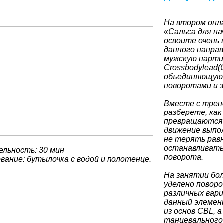
На втором онла
«Сальса для н
освоите очень 
данного направ
мужскую парт
Crossbodylead(
объединяющую 
поворотами и 
Вместе с трен
разберете, как
превращаются 
движение выпол
не терять равн
останавливать
льность: 30 мин
поворота.
вание: бутылочка с водой и полотенце.
На занятии бо
уделено поворо
различных вари
данный элемен
из основ CBL, а
танцевального