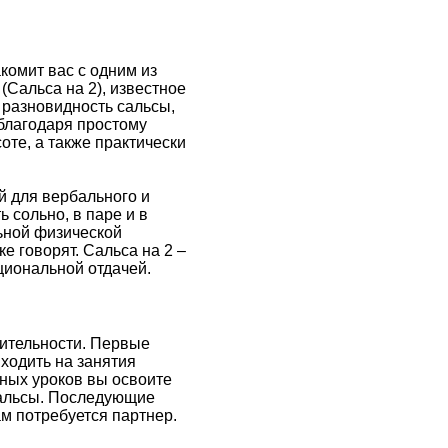
комит вас с одним из
(Сальса на 2), известное
 разновидность сальсы,
благодаря простому
соте, а также практически
й для вербального и
 сольно, в паре и в
льной физической
ке говорят. Сальса на 2 –
оциональной отдачей.
жительности. Первые
ходить на занятия
нных уроков вы освоите
 сальсы. Последующие
м потребуется партнер.