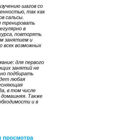
изучению шагов со
енностью, так как
ов сальсы.
я тренировать
егулярно в
курса, повторять
ым занятием и
о всех возможных
ание: для первого
ющих занятий не
ьно подбирать
йдет любая
тесняющая
а, в том числе
 домашняя. Также
обходимости и в
я просмотра