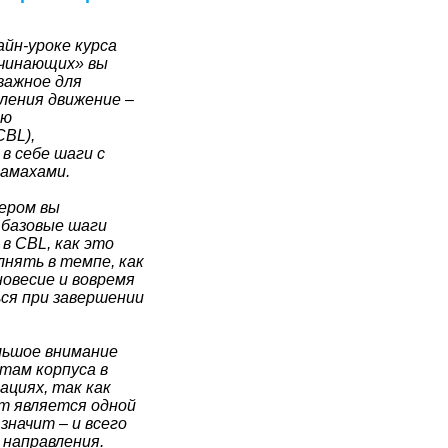
йн-уроке курса
ачинающих» вы
важное для
ления движение –
ию
CBL),
в себе шаги с
замахами.
ером вы
 базовые шаги
в CBL, как это
нять в темпе, как
овесие и вовремя
ся при завершении
льшое внимание
там корпуса в
ациях, так как
т является одной
 значит – и всего
 направления.