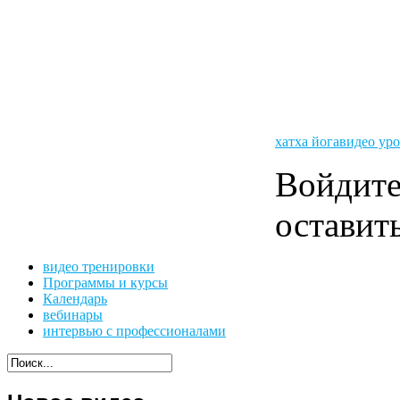
хатха йога
видео ур
Войдит
оставит
видео тренировки
Программы и курсы
Календарь
вебинары
интервью с профессионалами