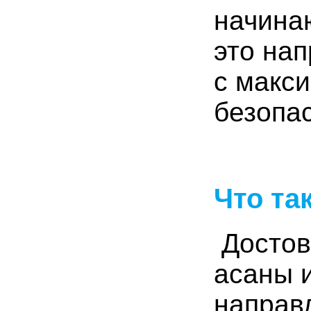
начина
это нап
с макс
безопа
Что та
Достов
асаны
направ