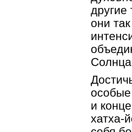
другие 
они так
интенс
объеди
Солнца 
Достич
особы
и конц
хатха-
себя б