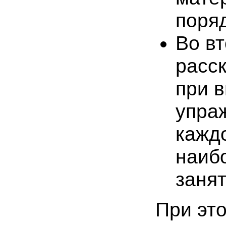
поря
Во в
расс
при 
упра
кажд
наиб
занят
При это