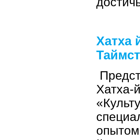
достичь
Хатха 
Таймст
Предст
Хатха-
«Культ
специа
опытом 