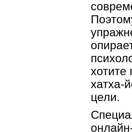
соврем
Поэтом
упражн
опирает
психоло
хотите 
хатха-й
цели.
Специа
онлайн