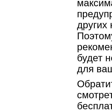
максим
предуп
других 
Поэтом
рекоме
будет н
для ваш
Обрати
смотре
беспла