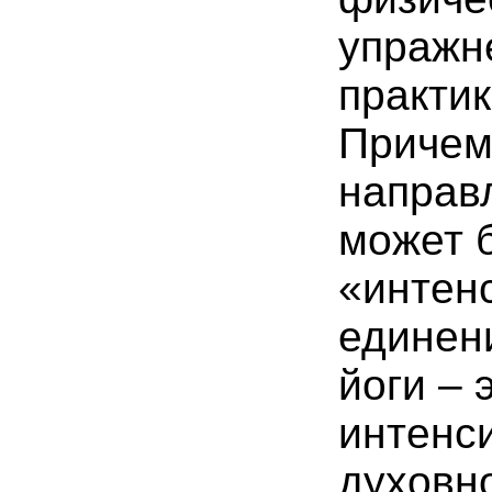
упражн
практи
Причем
направл
может б
«интен
единени
йоги
– 
интенс
духовно