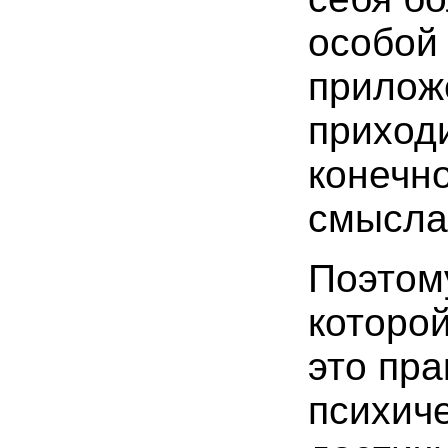
особой
приложе
приходи
конечно
смысла
Поэто
которой
это пр
психич