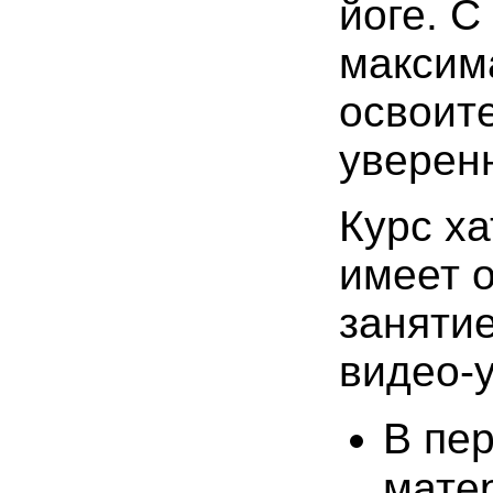
йоге. 
максим
освоите
уверенн
Курс
ха
имеет 
заняти
видео-у
В пер
мате