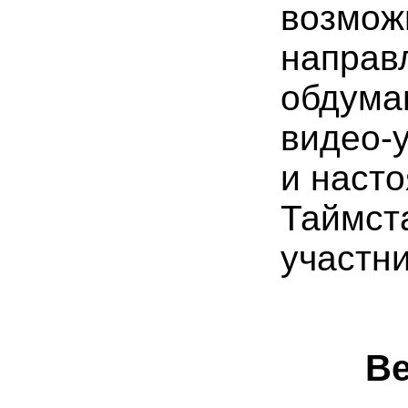
возмож
направ
обдума
видео-
и наст
Таймст
участни
Ве