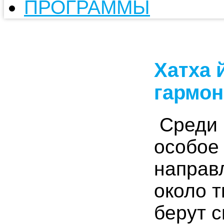
ПРОГРАММЫ
Хатха 
гармо
Среди 
особое 
направ
около т
берут 