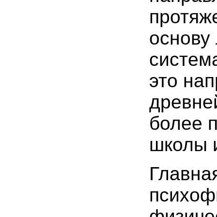
протяж
основу 
система
это на
древне
более 
школы 
Главна
психоф
физиче